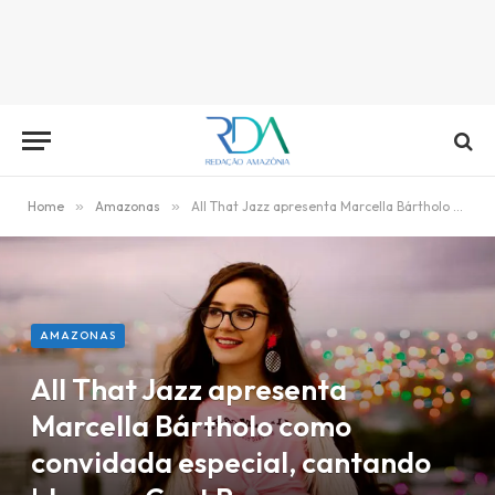
Home
»
Amazonas
»
All That Jazz apresenta Marcella Bártholo como convidada especial, cantando blues no Cent Beer
AMAZONAS
All That Jazz apresenta
Marcella Bártholo como
convidada especial, cantando