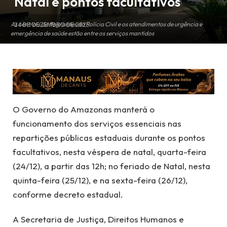
Natal e pontos facultativos
As centrais de flagrantes da Polícia Civil e os atendimentos de urgência e
24 DE DEZEMBRO DE 2025
emergência de saúde estão entre os serviços mantidos
O Governo do Amazonas manterá o
funcionamento dos serviços essenciais nas
repartições públicas estaduais durante os pontos
facultativos, nesta véspera de natal, quarta-feira
(24/12), a partir das 12h; no feriado de Natal, nesta
quinta-feira (25/12), e na sexta-feira (26/12),
conforme decreto estadual.
A Secretaria de Justiça, Direitos Humanos e