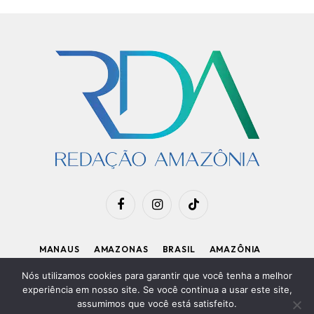
Facebook
Instagram
TikTok
MANAUS
AMAZONAS
BRASIL
AMAZÔNIA
APOIE O RDA
Nós utilizamos cookies para garantir que você tenha a melhor
experiência em nosso site. Se você continua a usar este site,
assumimos que você está satisfeito.
Diretor Executivo: Kleiton Renzo
|
Política de Privacidade