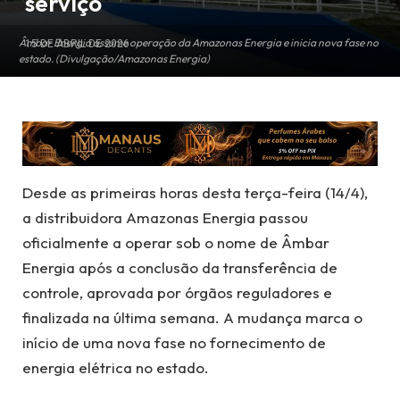
serviço
Âmbar Energia assume operação da Amazonas Energia e inicia nova fase no
15 DE ABRIL DE 2026
estado. (Divulgação/Amazonas Energia)
Desde as primeiras horas desta terça-feira (14/4),
a distribuidora Amazonas Energia passou
oficialmente a operar sob o nome de Âmbar
Energia após a conclusão da transferência de
controle, aprovada por órgãos reguladores e
finalizada na última semana. A mudança marca o
início de uma nova fase no fornecimento de
energia elétrica no estado.