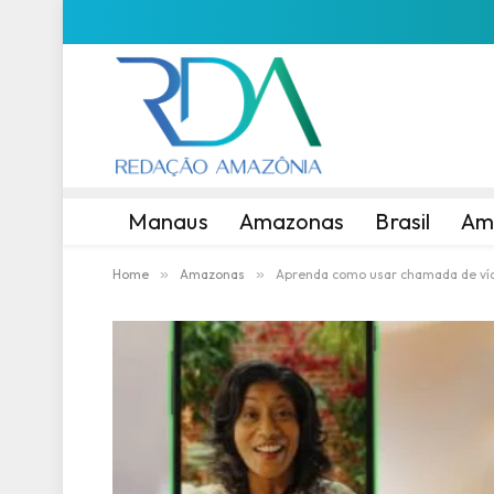
Manaus
Amazonas
Brasil
Am
Home
»
Amazonas
»
Aprenda como usar chamada de ví