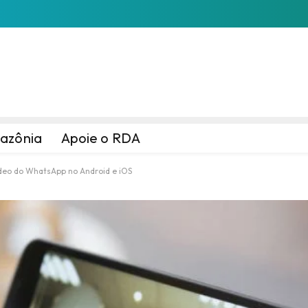
azônia
Apoie o RDA
deo do WhatsApp no Android e iOS