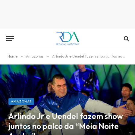
Home
»
Amazonas
»
Arlindo Jr e Uendel fazem show juntos no palco da “Meia Noite Acaba”
AMAZONAS
Arlindo Jr e Uendel fazem show
juntos no palco da “Meia Noite