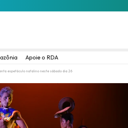
azônia
Apoie o RDA
enta espetáculo natalino neste sábado dia 26