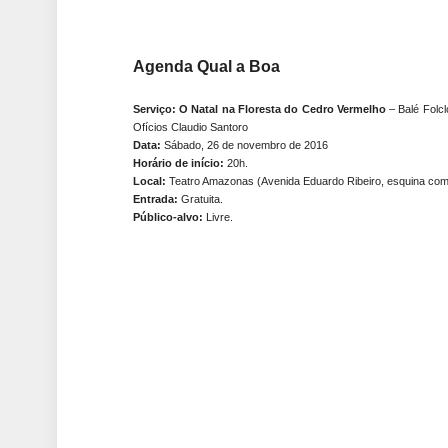
Agenda Qual a Boa
Serviço: O Natal na Floresta do Cedro Vermelho
– Balé Folc
Ofícios Claudio Santoro
Data:
Sábado, 26 de novembro de 2016
Horário de início:
20h.
Local:
Teatro Amazonas (Avenida Eduardo Ribeiro, esquina com
Entrada:
Gratuita.
Público-alvo:
Livre.