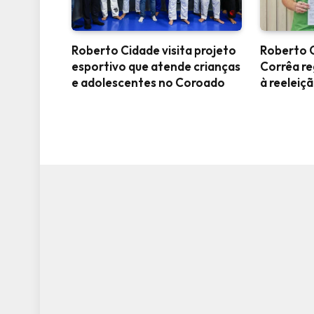
Roberto Cidade visita projeto
Roberto C
esportivo que atende crianças
Corrêa re
e adolescentes no Coroado
à reelei