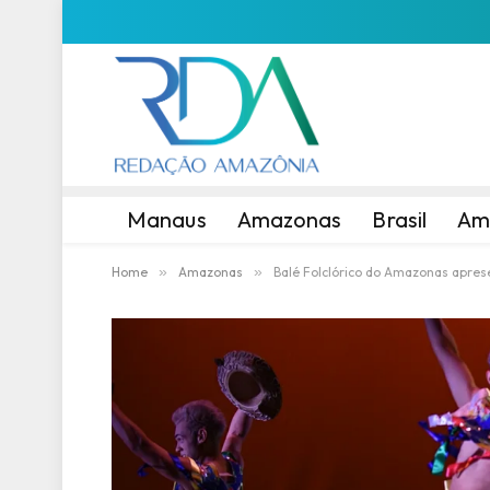
Manaus
Amazonas
Brasil
Am
Home
»
Amazonas
»
Balé Folclórico do Amazonas apres