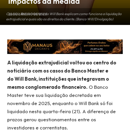
impactos da medida
Casos do Banco Master e do Will Bank explicam como funciona a liquidação
22 DE JANEIRO DE 2026
extrajudicial e quais são os direitos do cliente. (Banco Will/Divulgação)
A liquidação extrajudicial voltou ao centro do
noticiário com os casos do Banco Master e
do Will Bank, instituições que integravam o
mesmo conglomerado financeiro.
O Banco
Master teve sua liquidação decretada em
novembro de 2025, enquanto o Will Bank só foi
liquidado nesta quarta-feira (21). A diferença de
prazos gerou questionamentos entre os
investidores e correntistas.