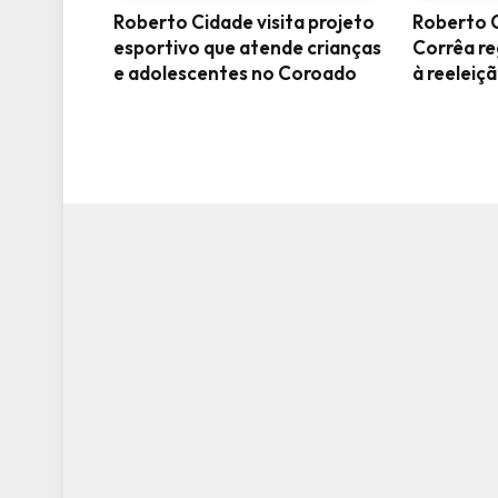
Roberto Cidade visita projeto
Roberto C
esportivo que atende crianças
Corrêa re
e adolescentes no Coroado
à reelei