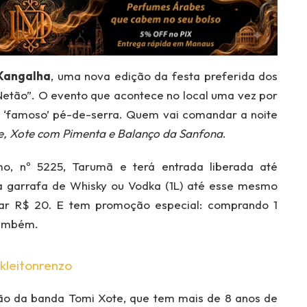
angalha
, uma nova edição da festa preferida dos
“Netão”. O evento que acontece no local uma vez por
 ‘famoso’ pé-de-serra. Quem vai comandar a noite
e, Xote com Pimenta e Balanço da Sanfona
.
mo, nº 5225, Tarumã e terá entrada liberada até
 garrafa de Whisky ou Vodka (1L) até esse mesmo
star R$ 20. E tem promoção especial: comprando 1
 também.
kleitonrenzo
ão da banda Tomi Xote, que tem mais de 8 anos de