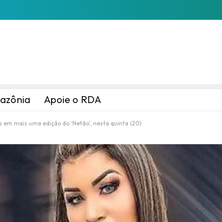
azônia
Apoie o RDA
 em mais uma edição do ‘Netão’, nesta quinta (20)