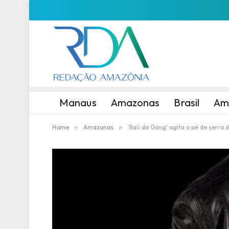
Manaus
Amazonas
Brasil
Am
Home
»
Amazonas
»
‘Baú da Gang’ agita o pé de serra 