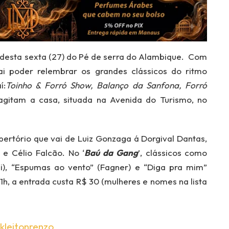
desta sexta (27) do Pé de serra do Alambique. Com
ai poder relembrar os grandes clássicos do ritmo
í:
Toinho & Forró Show, Balanço da Sanfona, Forró
itam a casa, situada na Avenida do Turismo, no
rtório que vai de Luiz Gonzaga á Dorgival Dantas,
 e Célio Falcão. No ‘
Baú da Gang
’, clássicos como
i), “Espumas ao vento” (Fagner) e “Diga pra mim”
1h, a entrada custa R$ 30 (mulheres e nomes na lista
kleitonrenzo