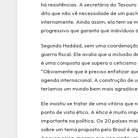
há resistências. A secretária do Tesouro
dito que não vê necessidade de um pact
internamente. Ainda assim, ela tem se m
progressivo que garanta que indivíduos 
Segundo Haddad, sem uma coordenação 
guerra fiscal. Ele avalia que a inclusão 
é uma conquista que supera o ceticismo
“Obviamente que é preciso enfatizar qu
agenda internacional. A construção de u
teríamos um mundo bem mais agradável d
Ele insistiu se tratar de uma vitória qu
ponto de vista ético. A ética é muito imp
importante na política. Os 20 países m
sobre um tema proposto pelo Brasil é alg
é pouca coisa, mesmo que isso ainda vai 