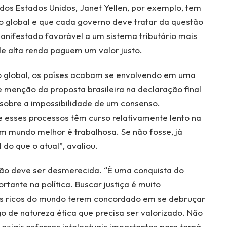
 dos Estados Unidos, Janet Yellen, por exemplo, tem
o global e que cada governo deve tratar da questão
anifestado favorável a um sistema tributário mais
de alta renda paguem um valor justo.
global, os países acabam se envolvendo em uma
de menção da proposta brasileira na declaração final
 sobre a impossibilidade de um consenso.
e esses processos têm curso relativamente lento na
m mundo melhor é trabalhosa. Se não fosse, já
o que o atual”, avaliou.
e não deve ser desmerecida. “É uma conquista do
ortante na política. Buscar justiça é muito
ais ricos do mundo terem concordado em se debruçar
o de natureza ética que precisa ser valorizado. Não
exigir esforços intelectuais importantes para torná-