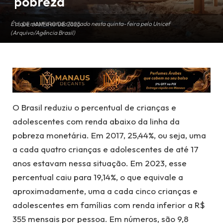
pobreza
É o que mostra estudo lançado nesta quinta-feira pelo Unicef
16 DE JANEIRO DE 2025
(Arquivo/Agência Brasil)
O Brasil reduziu o percentual de crianças e
adolescentes com renda abaixo da linha da
pobreza monetária. Em 2017, 25,44%, ou seja, uma
a cada quatro crianças e adolescentes de até 17
anos estavam nessa situação. Em 2023, esse
percentual caiu para 19,14%, o que equivale a
aproximadamente, uma a cada cinco crianças e
adolescentes em famílias com renda inferior a R$
355 mensais por pessoa. Em números, são 9,8