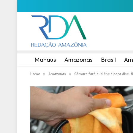
Manaus
Amazonas
Brasil
Am
Home
»
Amazonas
»
Câmara fará audiência para discuti