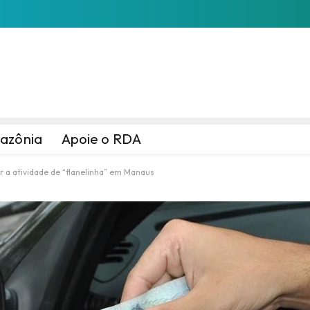
azônia
Apoie o RDA
r a atividade de “flanelinha” em Manaus