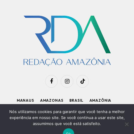
Facebook
Instagram
TikTok
MANAUS
AMAZONAS
BRASIL
AMAZÔNIA
APOIE O RDA
Nós utilizamos cookies para garantir que você tenha a melhor
experiência em nosso site. Se você continua a usar este site,
assumimos que você está satisfeito.
Diretor Executivo: Kleiton Renzo
|
Política de Privacidade
Ok