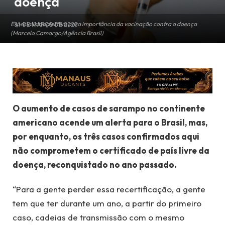
doença
Especialistas alertam para importância da vacinação contra a doença
31 DE MARÇO DE 2025
(Marcelo Camargo/Agência Brasil)
O aumento de casos de sarampo no continente
americano acende um alerta para o Brasil, mas,
por enquanto, os três casos confirmados aqui
não comprometem o certificado de país livre da
doença, reconquistado no ano passado.
“Para a gente perder essa recertificação, a gente
tem que ter durante um ano, a partir do primeiro
caso, cadeias de transmissão com o mesmo