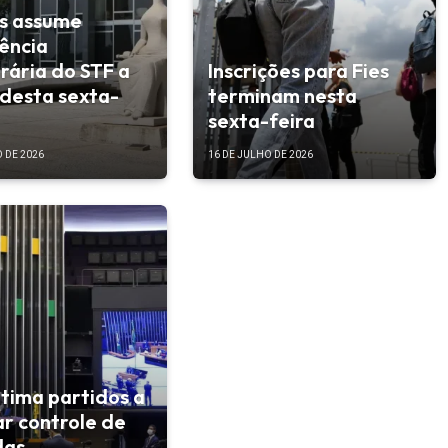
s assume
ência
ária do STF a
Inscrições para Fies
 desta sexta-
terminam nesta
sexta-feira
 DE 2026
16 DE JULHO DE 2026
ntima partidos a
ar controle de
das