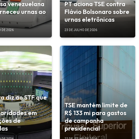
sa venezuelana
PT aciona TSE contra
rneceu urnas ao
Flávio Bolsonaro sobre
urnas eletrônicas
 DE 2026
23 DE JULHO DE 2026
 diz ao STF que
á
TSE mantém limite de
laridades em
R$ 133 mi para gastos
ções de
de campanha
das
presidencial
 DE 2026
22 DE JULHO DE 2026