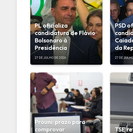
PL oficializa
PSD of
candidatura de Flávio
candi
Bolsonaro à
Caiado
Presidência
da Rep
27 DE JULHO DE 2026
27 DE JULHO
Prouni: prazo para
comprovar
TSE re