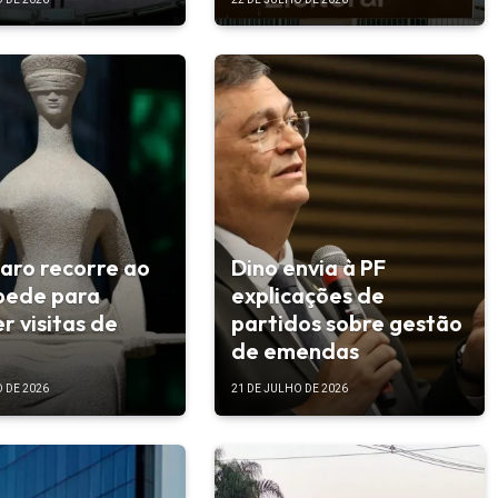
aro recorre ao
Dino envia à PF
pede para
explicações de
r visitas de
partidos sobre gestão
de emendas
 DE 2026
21 DE JULHO DE 2026