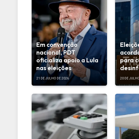
Em convenção
Eleiçõ
nacional, PDT
acordo
oficializa apoio a Lula
para 
nas eleições
desin
21 DE JULHO DE 2026
20 DE JULHO