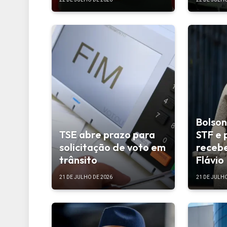
Bolson
TSE abre prazo para
STF e 
solicitação de voto em
recebe
trânsito
Flávio
21 DE JULHO DE 2026
21 DE JULHO