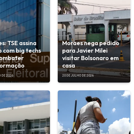
es: TSE assina
Moraes nega pedido
 com big techs
para Javier Milei
combater
visitar Bolsonaro em
formação
casa
 DE 2026
20 DE JULHO DE 2026