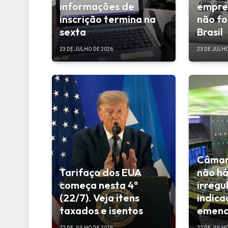
informações de
empre
inscrição termina na
não fo
sexta
Brasil
23 DE JULHO DE 2026
23 DE JULHO
Câmara
Tarifaço dos EUA
não h
começa nesta 4ª
irregu
(22/7). Veja itens
indica
taxados e isentos
emen
22 DE JULHO DE 2026
22 DE JULHO