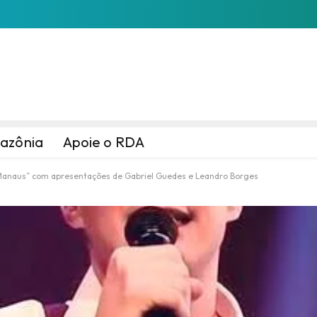
azônia
Apoie o RDA
Manaus” com apresentações de Gabriel Guedes e Leandro Borges