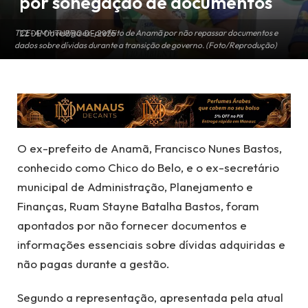
por sonegação de documentos
TCE-AM investiga ex-prefeito de Anamã por não repassar documentos e
22 DE OUTUBRO DE 2025
dados sobre dívidas durante a transição de governo. (Foto/Reprodução)
O ex-prefeito de Anamã, Francisco Nunes Bastos,
conhecido como Chico do Belo, e o ex-secretário
municipal de Administração, Planejamento e
Finanças, Ruam Stayne Batalha Bastos, foram
apontados por não fornecer documentos e
informações essenciais sobre dívidas adquiridas e
não pagas durante a gestão.
Segundo a representação, apresentada pela atual