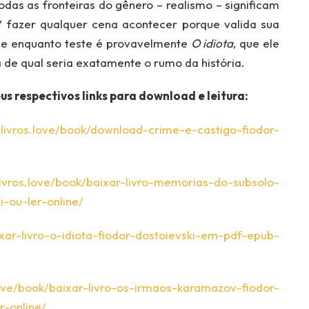
das as fronteiras do gênero – realismo – significam
” fazer qualquer cena acontecer porque valida sua
ce enquanto teste é provavelmente
O
idiota
, que ele
 de qual seria exatamente o rumo da história.
eus respectivos links para download e leitura:
lelivros.love/book/download-crime-e-castigo-fiodor-
elivros.love/book/baixar-livro-memorias-do-subsolo-
-ou-ler-online/
aixar-livro-o-idiota-fiodor-dostoievski-em-pdf-epub-
.love/book/baixar-livro-os-irmaos-karamazov-fiodor-
-online/