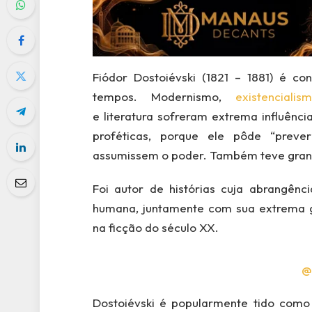
Fiódor Dostoiévski (1821 – 1881) é c
tempos. Modernismo,
existencialis
e literatura sofreram extrema influênc
proféticas, porque ele pôde “preve
assumissem o poder. Também teve grande
Foi autor de histórias cuja abrangênc
humana, juntamente com sua extrema gen
na ficção do século XX.
@
Dostoiévski é popularmente tido como