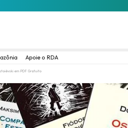
azônia
Apoie o RDA
stoiévski em PDF Gratuito