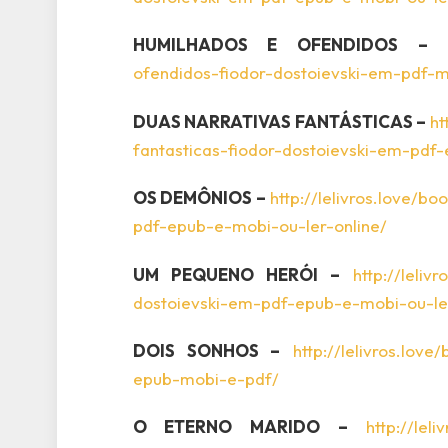
HUMILHADOS E OFENDIDOS –
ofendidos-fiodor-dostoievski-em-pdf-
DUAS NARRATIVAS FANTÁSTICAS –
ht
fantasticas-fiodor-dostoievski-em-pdf
OS DEMÔNIOS –
http://lelivros.love/b
pdf-epub-e-mobi-ou-ler-online/
UM PEQUENO HERÓI –
http://leli
dostoievski-em-pdf-epub-e-mobi-ou-ler
DOIS SONHOS –
http://lelivros.lov
epub-mobi-e-pdf/
O ETERNO MARIDO –
http://lel