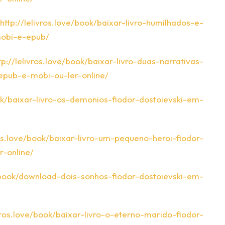
http://lelivros.love/book/baixar-livro-humilhados-e-
mobi-e-epub/
tp://lelivros.love/book/baixar-livro-duas-narrativas-
-epub-e-mobi-ou-ler-online/
ook/baixar-livro-os-demonios-fiodor-dostoievski-em-
vros.love/book/baixar-livro-um-pequeno-heroi-fiodor-
-online/
e/book/download-dois-sonhos-fiodor-dostoievski-em-
ivros.love/book/baixar-livro-o-eterno-marido-fiodor-