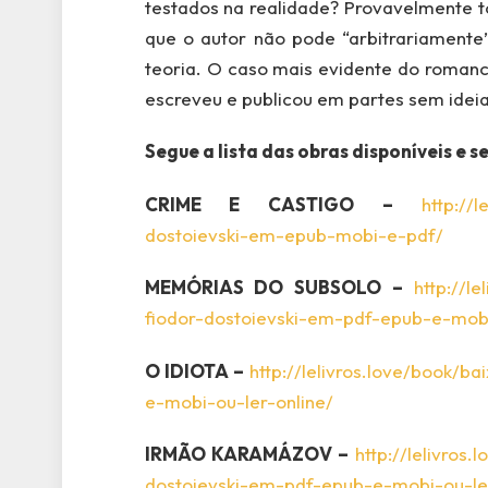
testados na realidade? Provavelmente to
que o autor não pode “arbitrariamente
teoria. O caso mais evidente do roman
escreveu e publicou em partes sem ideia
Segue a lista das obras disponíveis e s
CRIME E CASTIGO –
http://
dostoievski-em-epub-mobi-e-pdf/
MEMÓRIAS DO SUBSOLO –
http://l
fiodor-dostoievski-em-pdf-epub-e-mobi
O IDIOTA –
http://lelivros.love/book/b
e-mobi-ou-ler-online/
IRMÃO KARAMÁZOV –
http://lelivros
dostoievski-em-pdf-epub-e-mobi-ou-ler