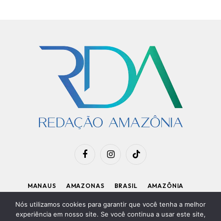
Facebook
Instagram
TikTok
MANAUS
AMAZONAS
BRASIL
AMAZÔNIA
APOIE O RDA
Nós utilizamos cookies para garantir que você tenha a melhor
experiência em nosso site. Se você continua a usar este site,