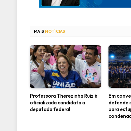
MAIS
NOTÍCIAS
Professora Therezinha Ruiz é
Em conve
oficializada candidata a
defende 
deputada federal
para est
condena