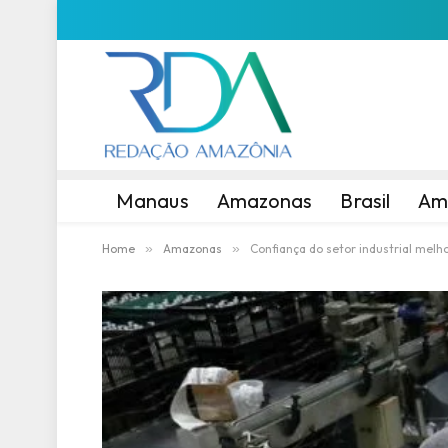
Manaus
Amazonas
Brasil
Am
Home
»
Amazonas
»
Confiança do setor industrial mel