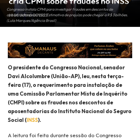
cria CPMI sobre fraudes no INSS
Congresso instala CPMI para investigar fraudes em descontos de
aposentados pelo INSS. Estimativa de prejuízo pode chegar a R$ 3 bilhões.
18 DE JUNHO DE 2025
(Lula Marques/Agência Brasil)
O presidente do Congresso Nacional, senador
Davi Alcolumbre (União-AP), leu, nesta terça-
feira (17), o requerimento para instalação de
uma Comissão Parlamentar Mista de Inquérito
(CMPI) sobre as fraudes nos descontos de
aposentadorias do Instituto Nacional do Seguro
Social (
INSS
).
A leitura foi feita durante sessão do Congresso