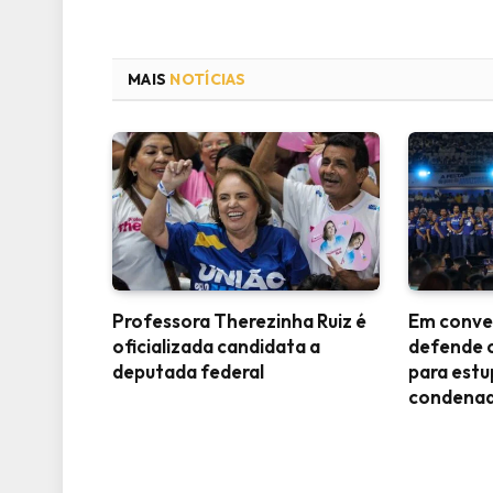
MAIS
NOTÍCIAS
Professora Therezinha Ruiz é
Em conve
oficializada candidata a
defende 
deputada federal
para est
condena