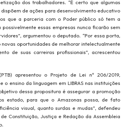
etização dos trabalhadores. “É certo que algumas
á dispõem de ações para desenvolvimento educativo
mos que a parceria com o Poder público só tem a
eia possivelmente essas empresas nunca ficarão sem
idores”, argumentou o deputado. “Por essa porta,
 novas oportunidades de melhorar intelectualmente
to de suas carreiras profissionais”, acrescentou
PTB) apresentou o Projeto de Lei nº 206/2019,
 e o ensino da linguagem em LIBRAS nas instituições
bjetivo dessa propositura é assegurar a promoção
nos estado, para que o Amazonas possa, de fato
iciência visual, quanto surdas e mudas”, defendeu
 de Constituição, Justiça e Redação da Assembleia
o.