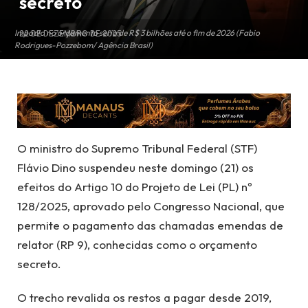
secreto
Impacto no orçamento seria de R$ 3 bilhões até o fim de 2026 (Fabio
22 DE DEZEMBRO DE 2025
Rodrigues-Pozzebom/ Agência Brasil)
O ministro do Supremo Tribunal Federal (STF)
Flávio Dino suspendeu neste domingo (21) os
efeitos do Artigo 10 do Projeto de Lei (PL) nº
128/2025, aprovado pelo Congresso Nacional, que
permite o pagamento das chamadas emendas de
relator (RP 9), conhecidas como o orçamento
secreto.
O trecho revalida os restos a pagar desde 2019,