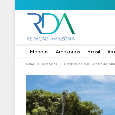
Manaus
Amazonas
Brasil
Am
Home
»
Amazonas
»
Domingo é dia de “Canção da Mata