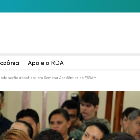
azônia
Apoie o RDA
idade serão debatidos em Semana Acadêmica da ESBAM