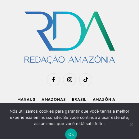
Facebook
Instagram
TikTok
MANAUS
AMAZONAS
BRASIL
AMAZÔNIA
APOIE O RDA
Nós utilizamos cookies para garantir que você tenha a melhor
experiência em nosso site. Se você continua a usar este site,
assumimos que você está satisfeito.
Diretor Executivo: Kleiton Renzo
|
Política de Privacidade
Ok