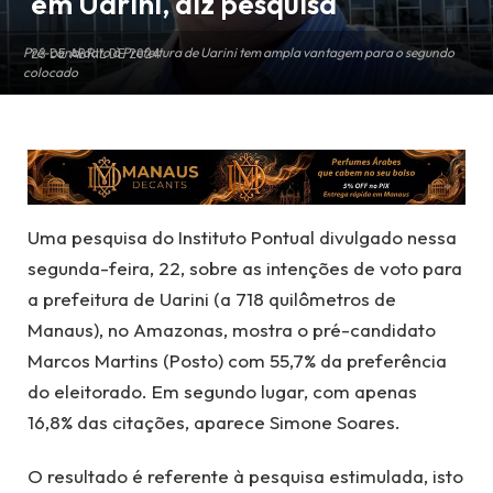
em Uarini, diz pesquisa
Pré-candidato à Prefeitura de Uarini tem ampla vantagem para o segundo
23 DE ABRIL DE 2024
colocado
Uma pesquisa do Instituto Pontual divulgado nessa
segunda-feira, 22, sobre as intenções de voto para
a prefeitura de Uarini (a 718 quilômetros de
Manaus), no Amazonas, mostra o pré-candidato
Marcos Martins (Posto) com 55,7% da preferência
do eleitorado. Em segundo lugar, com apenas
16,8% das citações, aparece Simone Soares.
O resultado é referente à pesquisa estimulada, isto