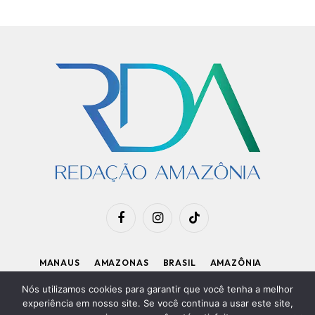
Facebook
Instagram
TikTok
MANAUS
AMAZONAS
BRASIL
AMAZÔNIA
APOIE O RDA
Nós utilizamos cookies para garantir que você tenha a melhor
experiência em nosso site. Se você continua a usar este site,