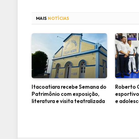
MAIS
NOTÍCIAS
Itacoatiara recebe Semana do
Roberto C
Patrimônio com exposição,
esportivo
literatura e visita teatralizada
e adoles