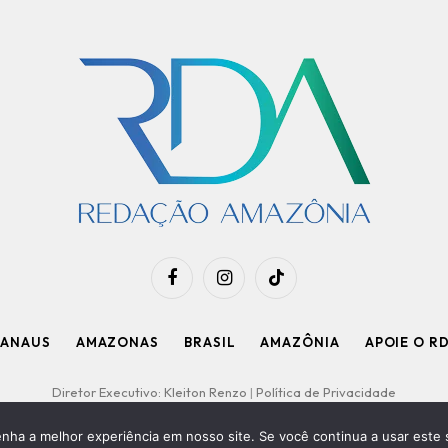
Facebook
Instagram
TikTok
ANAUS
AMAZONAS
BRASIL
AMAZÔNIA
APOIE O R
Diretor Executivo: Kleiton Renzo
|
Política de Privacidade
enha a melhor experiência em nosso site. Se você continua a usar este 