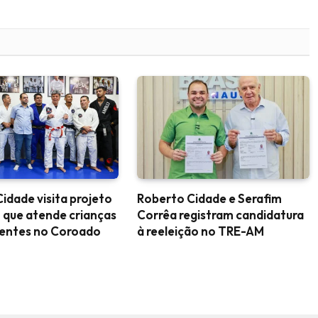
idade visita projeto
Roberto Cidade e Serafim
 que atende crianças
Corrêa registram candidatura
centes no Coroado
à reeleição no TRE-AM