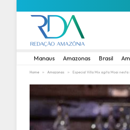
Manaus
Amazonas
Brasil
Am
Home
»
Amazonas
»
Especial Villa Mix agita Moai nesta