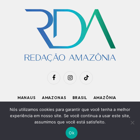
Facebook
Instagram
TikTok
MANAUS
AMAZONAS
BRASIL
AMAZÔNIA
APOIE O RDA
Nós utilizamos cookies para garantir que você tenha a melhor
experiência em nosso site. Se você continua a usar este site,
assumimos que você está satisfeito.
Diretor Executivo: Kleiton Renzo
|
Política de Privacidade
Ok