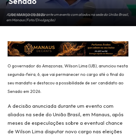
Senado
A decisão anunciada durante um evento com aliados na sede do União Brasil,
2 DE MARÇO DE 2026
em Manaus (Foto/Divulgação)
O governador do Amazonas, Wilson Lima (UB), anunciou nesta
segunda-feira, 6, que vai permanecer no cargo até o final do
seu mandato e destacou a possibilidade de ser candidato ao
Senado em 2026.
A decisão anunciada durante um evento com
aliados na sede do União Brasil, em Manaus, após
meses de especulações sobre a eventual chance
de Wilson Lima disputar novo cargo nas eleições