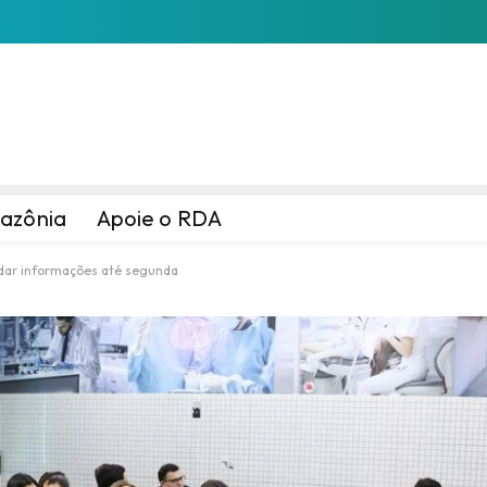
azônia
Apoie o RDA
idar informações até segunda