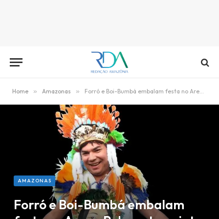
Home
»
Amazonas
»
Forró e Boi-Bumbá embalam festa no Arena Pub nesta quinta
AMAZONAS
Forró e Boi-Bumbá embalam