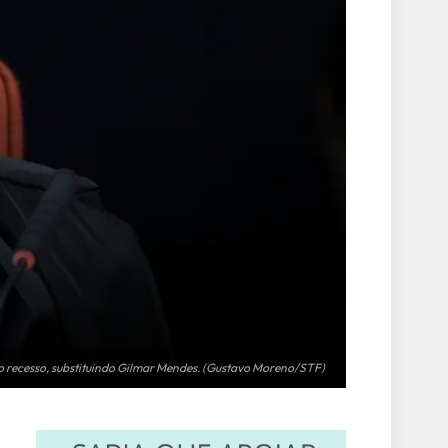
o recesso, substituindo Gilmar Mendes. (Gustavo Moreno/STF)