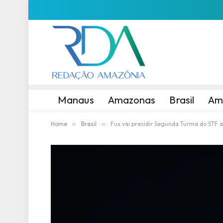
Manaus
Amazonas
Brasil
Am
Home
»
Brasil
»
Fux vai presidir Segunda Turma do STF a