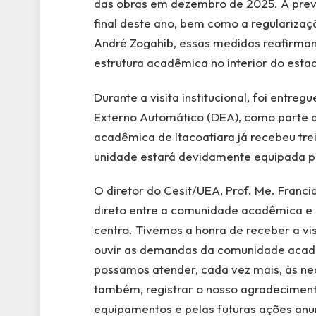
das obras em dezembro de 2025. A previ
final deste ano, bem como a regularizaç
André Zogahib, essas medidas reafirma
estrutura acadêmica no interior do esta
Durante a visita institucional, foi entr
Externo Automático (DEA), como parte 
acadêmica de Itacoatiara já recebeu tre
unidade estará devidamente equipada pa
O diretor do Cesit/UEA, Prof. Me. Franci
direto entre a comunidade acadêmica e a
centro. Tivemos a honra de receber a vis
ouvir as demandas da comunidade acadê
possamos atender, cada vez mais, às n
também, registrar o nosso agradeciment
equipamentos e pelas futuras ações anu