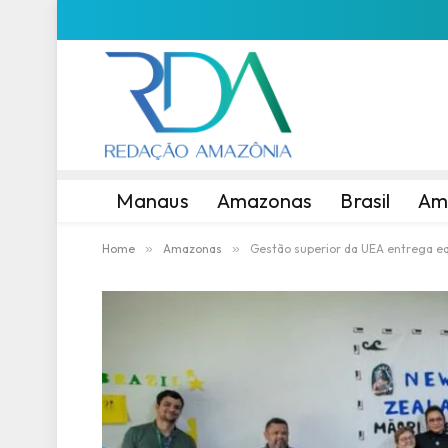
Manaus
Amazonas
Brasil
Am
Home
»
Amazonas
»
Gestão superior da UEA entrega eq