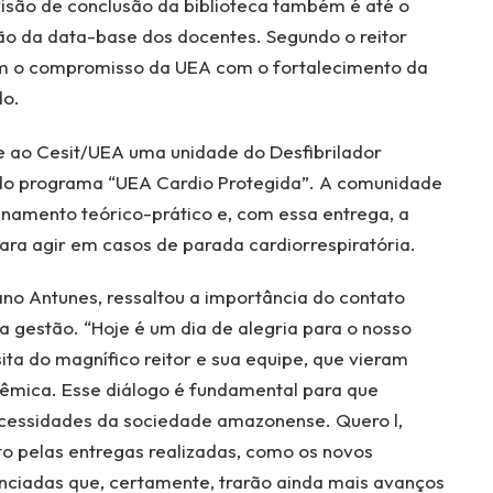
são de conclusão da biblioteca também é até o
ão da data-base dos docentes. Segundo o reitor
m o compromisso da UEA com o fortalecimento da
do.
egue ao Cesit/UEA uma unidade do Desfibrilador
do programa “UEA Cardio Protegida”. A comunidade
inamento teórico-prático e, com essa entrega, a
ra agir em casos de parada cardiorrespiratória.
ano Antunes, ressaltou a importância do contato
 gestão. “Hoje é um dia de alegria para o nosso
ita do magnífico reitor e sua equipe, que vieram
mica. Esse diálogo é fundamental para que
ecessidades da sociedade amazonense. Quero l,
o pelas entregas realizadas, como os novos
nciadas que, certamente, trarão ainda mais avanços