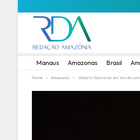
Manaus
Amazonas
Brasil
Am
Home
»
Amazonas
»
Gilberto Gawronski em ‘ato de com