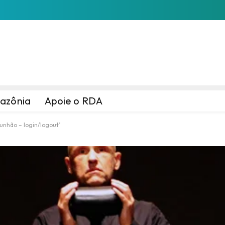
azônia
Apoie o RDA
unhão – login/logout’