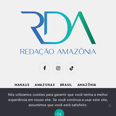
Facebook
Instagram
TikTok
MANAUS
AMAZONAS
BRASIL
AMAZÔNIA
APOIE O RDA
Nós utilizamos cookies para garantir que você tenha a melhor
experiência em nosso site. Se você continua a usar este site,
assumimos que você está satisfeito.
Diretor Executivo: Kleiton Renzo
|
Política de Privacidade
Ok