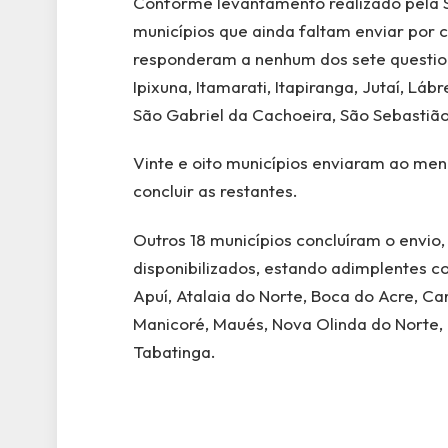
Conforme levantamento realizado pela S
municípios que ainda faltam enviar por c
responderam a nenhum dos sete questionár
Ipixuna, Itamarati, Itapiranga, Jutaí, Lá
São Gabriel da Cachoeira, São Sebastiã
Vinte e oito municípios enviaram ao me
concluir as restantes.
Outros 18 municípios concluíram o envio
disponibilizados, estando adimplentes 
Apuí, Atalaia do Norte, Boca do Acre, C
Manicoré, Maués, Nova Olinda do Norte, N
Tabatinga.