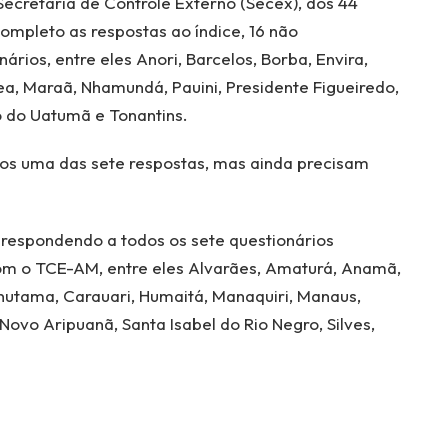
ecretaria de Controle Externo (Secex), dos 44
ompleto as respostas ao índice, 16 não
ios, entre eles Anori, Barcelos, Borba, Envira,
brea, Maraã, Nhamundá, Pauini, Presidente Figueiredo,
o do Uatumã e Tonantins.
nos uma das sete respostas, mas ainda precisam
, respondendo a todos os sete questionários
com o TCE-AM, entre eles Alvarães, Amaturá, Anamã,
anutama, Carauari, Humaitá, Manaquiri, Manaus,
ovo Aripuanã, Santa Isabel do Rio Negro, Silves,