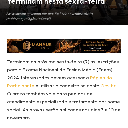
terminam nesta sexta-feira
Provas serão aplicadas nos dias 3 e 10 de novembro (Rafa
4 DE JUNHO DE 2024
Neddermeyer/Agência Brasil)
Terminam na próxima sexta-feira (7) as inscrições
para o Exame Nacional do Ensino Médio (Enem)
2024. Interessados devem acessar a
Página do
Participante
e utilizar o cadastro na conta
Gov.br
.
O prazo também vale para pedidos de
atendimento especializado e tratamento por nome
social. As provas serão aplicadas nos dias 3 e 10 de
novembro.