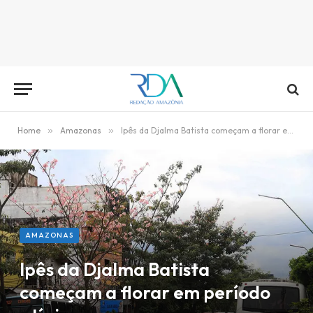
Home
»
Amazonas
»
Ipês da Djalma Batista começam a florar em período atípico
AMAZONAS
Ipês da Djalma Batista
começam a florar em período