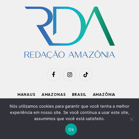
Facebook
Instagram
TikTok
MANAUS
AMAZONAS
BRASIL
AMAZÔNIA
APOIE O RDA
Nós utilizamos cookies para garantir que você tenha a melhor
experiência em nosso site. Se você continua a usar este site,
assumimos que você está satisfeito.
Diretor Executivo: Kleiton Renzo
|
Política de Privacidade
Ok