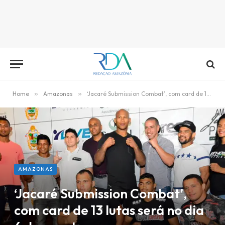
Home
»
Amazonas
»
‘Jacaré Submission Combat’, com card de 13 lutas será no dia 6 de agosto
AMAZONAS
‘Jacaré Submission Combat’,
com card de 13 lutas será no dia