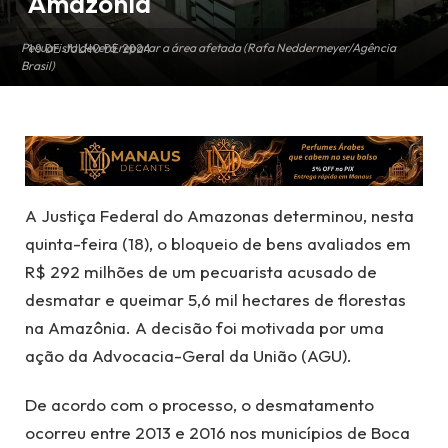
Amazônia
Pecuarista deverá reparar a área afetada (Rafa Neddermeyer/Agência
19 DE JULHO DE 2024
Brasil)
A Justiça Federal do Amazonas determinou, nesta
quinta-feira (18), o bloqueio de bens avaliados em
R$ 292 milhões de um pecuarista acusado de
desmatar e queimar 5,6 mil hectares de florestas
na Amazônia. A decisão foi motivada por uma
ação da Advocacia-Geral da União (AGU).
De acordo com o processo, o desmatamento
ocorreu entre 2013 e 2016 nos municípios de Boca