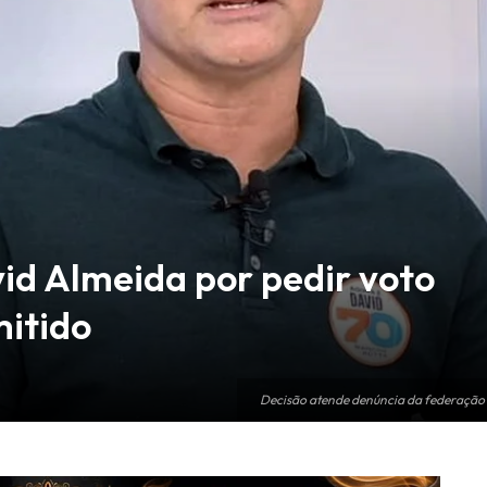
id Almeida por pedir voto
mitido
Decisão atende denúncia da federação