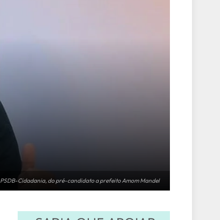
 PSDB-Cidadania, do pré-candidato a prefeito Amom Mandel