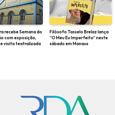
ara recebe Semana do
Filósofo Tasselo Brelaz lança
io com exposição,
“O Meu Eu Imperfeito” neste
 e visita teatralizada
sábado em Manaus