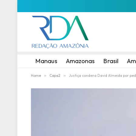
Manaus
Amazonas
Brasil
Am
Home
»
Capa2
»
Justiça condena David Almeida por pedi