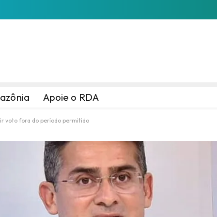
azônia
Apoie o RDA
r voto fora do período permitido