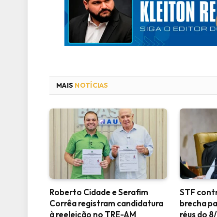
MAIS
NOTÍCIAS
Roberto Cidade e Serafim
STF contr
Corrêa registram candidatura
brecha pa
à reeleição no TRE-AM
réus do 8/