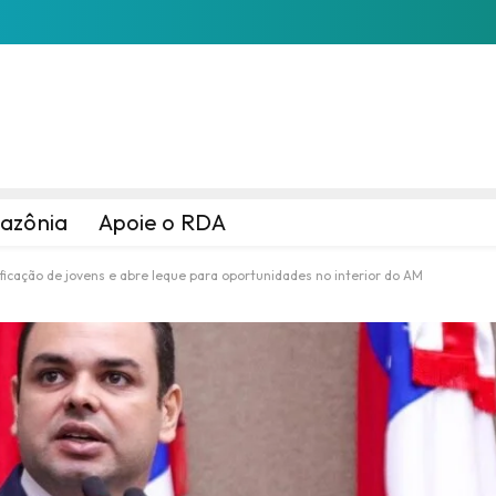
azônia
Apoie o RDA
ficação de jovens e abre leque para oportunidades no interior do AM