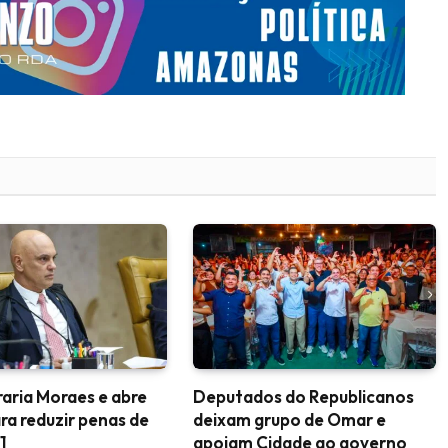
aria Moraes e abre
Deputados do Republicanos
ra reduzir penas de
deixam grupo de Omar e
1
apoiam Cidade ao governo