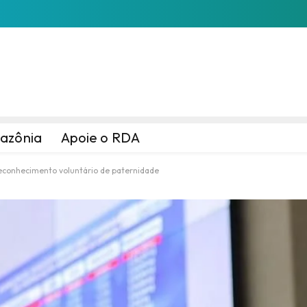
azônia
Apoie o RDA
econhecimento voluntário de paternidade