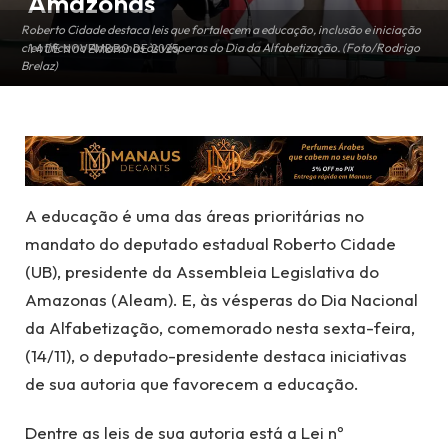
Amazonas
Roberto Cidade destaca leis que fortalecem a educação, inclusão e iniciação
científica no Amazonas às vésperas do Dia da Alfabetização. (Foto/Rodrigo
14 DE NOVEMBRO DE 2025
Brelaz)
A educação é uma das áreas prioritárias no
mandato do deputado estadual Roberto Cidade
(UB), presidente da Assembleia Legislativa do
Amazonas (Aleam). E, às vésperas do Dia Nacional
da Alfabetização, comemorado nesta sexta-feira,
(14/11), o deputado-presidente destaca iniciativas
de sua autoria que favorecem a educação.
Dentre as leis de sua autoria está a Lei nº