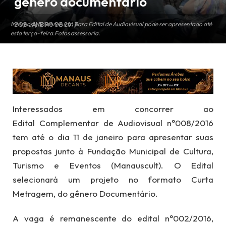
gênero documentário
Interposição de recurso para Edital de Audiovisual pode ser apresentado até
2 DE JANEIRO DE 2017
esta terça-feira.Fotos assessoria.
Interessados em concorrer ao
Edital Complementar de Audiovisual n°008/2016
tem até o dia 11 de janeiro para apresentar suas
propostas junto à Fundação Municipal de Cultura,
Turismo e Eventos (Manauscult). O Edital
selecionará um projeto no formato Curta
Metragem, do gênero Documentário.
A vaga é remanescente do edital n°002/2016,