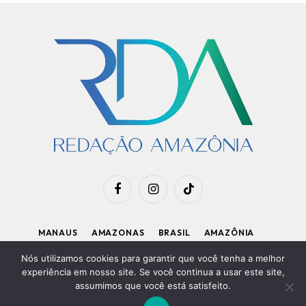
Facebook
Instagram
TikTok
MANAUS
AMAZONAS
BRASIL
AMAZÔNIA
APOIE O RDA
Nós utilizamos cookies para garantir que você tenha a melhor
experiência em nosso site. Se você continua a usar este site,
assumimos que você está satisfeito.
Diretor Executivo: Kleiton Renzo
|
Política de Privacidade