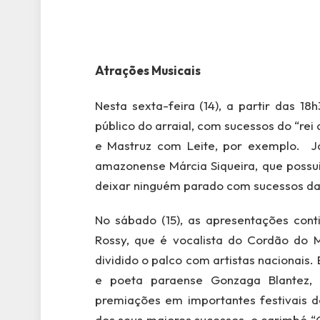
Atrações Musicais
Nesta sexta-feira (14), a partir das 1
público do arraial, com sucessos do “rei
e Mastruz com Leite, por exemplo. J
amazonense Márcia Siqueira, que possu
deixar ninguém parado com sucessos da 
No sábado (15), as apresentações con
Rossy, que é vocalista do Cordão do 
dividido o palco com artistas nacionais.
e poeta paraense Gonzaga Blantez, 
premiações em importantes festivais d
dos seus maiores sucessos, o carimbó “C