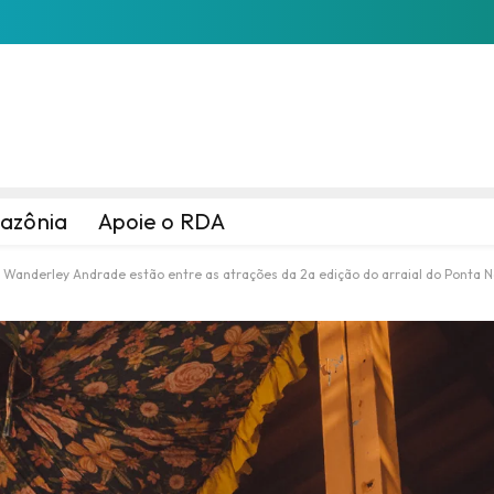
azônia
Apoie o RDA
e Wanderley Andrade estão entre as atrações da 2a edição do arraial do Ponta 