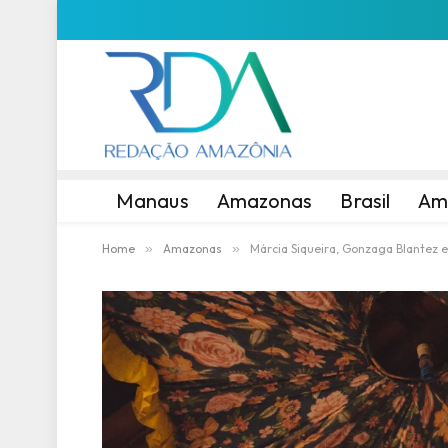
Manaus
Amazonas
Brasil
Am
Home
»
Amazonas
»
Márcia Siqueira, Gonzaga Blantez 