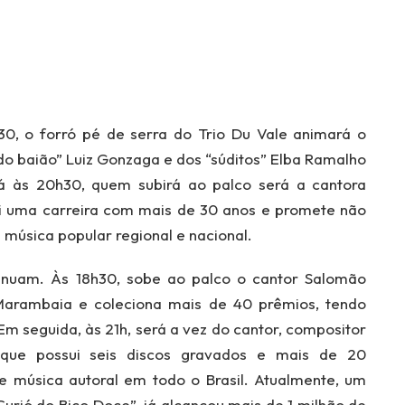
8h30, o forró pé de serra do Trio Du Vale animará o
 do baião” Luiz Gonzaga e dos “súditos” Elba Ramalho
á às 20h30, quem subirá ao palco será a cantora
i uma carreira com mais de 30 anos e promete não
música popular regional e nacional.
tinuam. Às 18h30, sobe ao palco o cantor Salomão
Marambaia e coleciona mais de 40 prêmios, tendo
 Em seguida, às 21h, será a vez do cantor, compositor
que possui seis discos gravados e mais de 20
e música autoral em todo o Brasil. Atualmente, um
urió do Bico Doce”, já alcançou mais de 1 milhão de