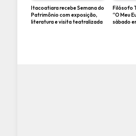
Itacoatiara recebe Semana do
Filósofo 
Patrimônio com exposição,
“O Meu Eu
literatura e visita teatralizada
sábado e