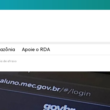
azônia
Apoie o RDA
ia de atraso