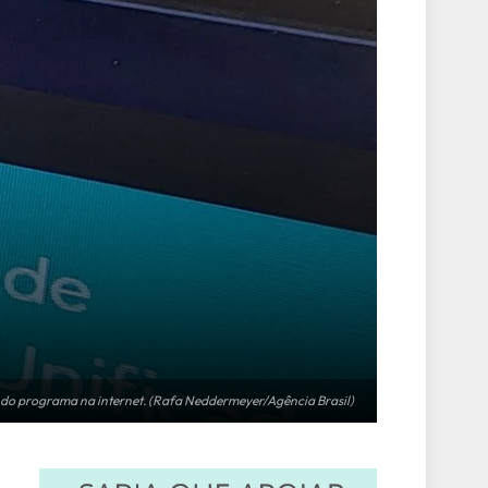
 do programa na internet. (Rafa Neddermeyer/Agência Brasil)