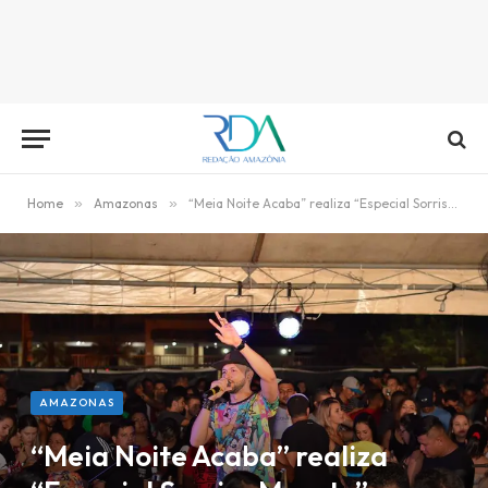
Home
»
Amazonas
»
“Meia Noite Acaba” realiza “Especial Sorriso Maroto”
AMAZONAS
“Meia Noite Acaba” realiza