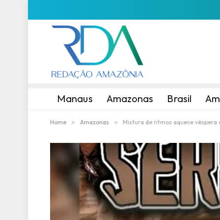
Manaus
Amazonas
Brasil
Am
Home
»
Amazonas
»
Mistura de ritmos aquece véspera d